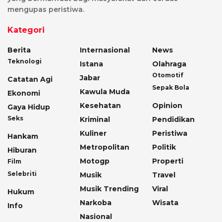
mengupas peristiwa.
Kategori
Berita
Internasional
News
Teknologi
Istana
Olahraga
Otomotif
Jabar
Catatan Agi
Sepak Bola
Kawula Muda
Ekonomi
Kesehatan
Opinion
Gaya Hidup
Seks
Kriminal
Pendidikan
Kuliner
Peristiwa
Hankam
Metropolitan
Politik
Hiburan
Motogp
Properti
Film
Selebriti
Musik
Travel
Musik Trending
Viral
Hukum
Narkoba
Wisata
Info
Nasional