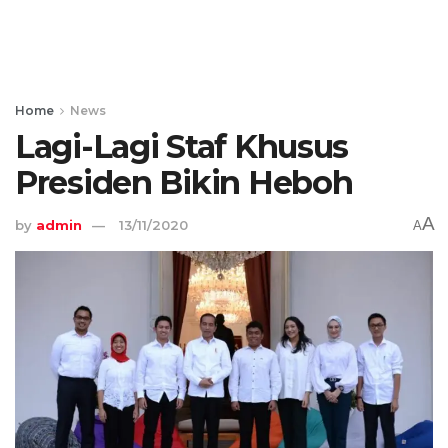
Home
News
Lagi-Lagi Staf Khusus
Presiden Bikin Heboh
A
by
admin
13/11/2020
A