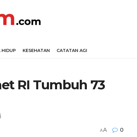
 HIDUP
KESEHATAN
CATATAN AGI
rnet RI Tumbuh 73
i
A
0
A