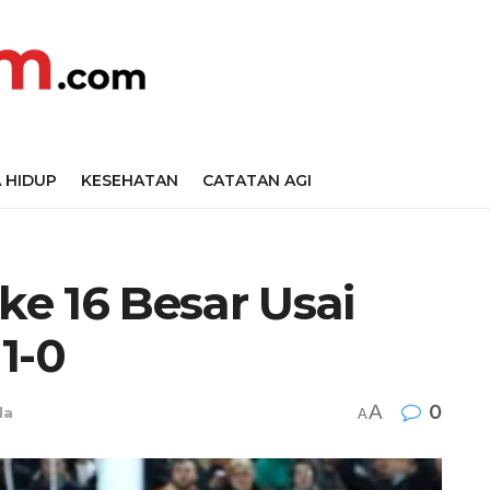
 HIDUP
KESEHATAN
CATATAN AGI
ke 16 Besar Usai
1-0
A
0
la
A