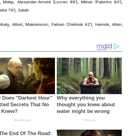
k, Matip, Alexander-Arnold (Lovren 89′); Milner (Fabinho 84′),
ita 79′), Salah
baly, Albiol, Maksimovic; Fabian (Zielinski 62′), Hamsik, Allan;