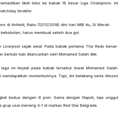
emastikan tiket lolos ke babak 16 besar Liga Champions. Ini
atchday terakhir.
 di Anfield, Rabu (12/12/2018) dini hari WIB itu, Si Merah
 kebobolan, harus membuat selisih dua gol.
an Liverpool sejak awal. Pada babak pertama The Reds benar-
n bertubi-tubi dilancarkan oleh Mohamed Salah dkk.
laga ini terjadi pada babak tersebut lewat Mohamed Salah.
i mendapatkan momentumnya. Tapi, lini belakang serta Alisson
ingkat kedua dengan 9 poin. Sama dengan Napoli, tapi unggul
ara grup usai menang 4-1 di markas Red Star Belgrade.