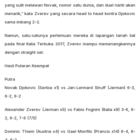
yang sulit melawan Novak, nomor satu dunia, dan duel nanti akan
menarik,” kata Zverev yang secara head to head kontra Djokovic
sama imbang 2-2.
Namun, satu-satunya pertemuan mereka di lapangan tanah liat
pada final Italia Terbuka 2017, Zverev mampu memenangkannya
dengan straight set.
Hasil Putaran Keempat
Putra
Novak Djokovic (Serbia x1) vs Jan-Lennard Struff (Jerman) 6-3,
6-2, 6-2
Alexander Zverev (Jerman x5) vs Fabio Fognini (Italia x9) 3-6, 6-
2, 6-2, 7-6 (7/5)
Dominic Thiem (Austria x4) vs Gael Monfils (Prancis x14) 6-4, 6-
4, 6-2