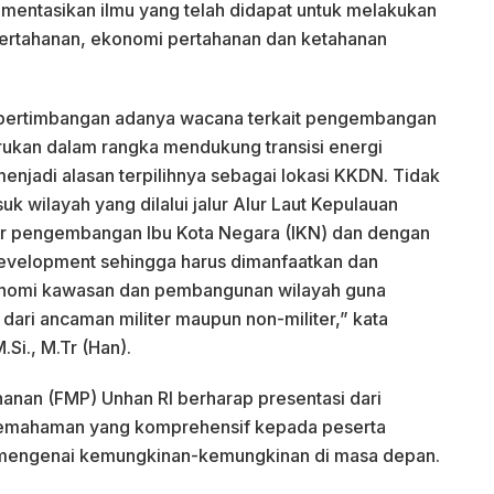
mentasikan ilmu yang telah didapat untuk melakukan
pertahanan, ekonomi pertahanan dan ketahanan
i pertimbangan adanya wacana terkait pengembangan
rukan dalam rangka mendukung transisi energi
enjadi alasan terpilihnya sebagai lokasi KKDN. Tidak
uk wilayah yang dilalui jalur Alur Laut Kepulauan
lur pengembangan Ibu Kota Negara (IKN) dan dengan
evelopment sehingga harus dimanfaatkan dan
onomi kawasan dan pembangunan wilayah guna
ari ancaman militer maupun non-militer,” kata
.Si., M.Tr (Han).
anan (FMP) Unhan RI berharap presentasi dari
emahaman yang komprehensif kepada peserta
engenai kemungkinan-kemungkinan di masa depan.