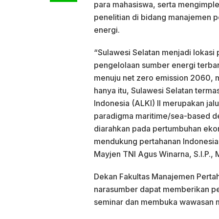
para mahasiswa, serta mengimple
penelitian di bidang manajemen 
energi.
“Sulawesi Selatan menjadi lokas
pengelolaan sumber energi terba
menuju net zero emission 2060, m
hanya itu, Sulawesi Selatan termas
Indonesia (ALKI) II merupakan ja
paradigma maritime/sea-based d
diarahkan pada pertumbuhan ek
mendukung pertahanan Indonesia d
Mayjen TNI Agus Winarna, S.I.P., M
Dekan Fakultas Manajemen Pertah
narasumber dapat memberikan p
seminar dan membuka wawasan m