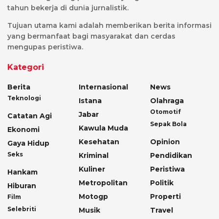
tahun bekerja di dunia jurnalistik.
Tujuan utama kami adalah memberikan berita informasi
yang bermanfaat bagi masyarakat dan cerdas
mengupas peristiwa.
Kategori
Berita
Internasional
News
Teknologi
Istana
Olahraga
Otomotif
Jabar
Catatan Agi
Sepak Bola
Kawula Muda
Ekonomi
Kesehatan
Opinion
Gaya Hidup
Seks
Kriminal
Pendidikan
Kuliner
Peristiwa
Hankam
Metropolitan
Politik
Hiburan
Motogp
Properti
Film
Selebriti
Musik
Travel