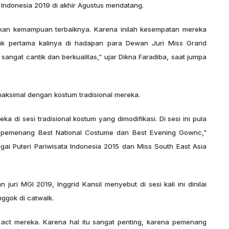
 Indonesia 2019 di akhir Agustus mendatang.
pilkan kemampuan terbaiknya. Karena inilah kesempatan mereka
tuk pertama kalinya di hadapan para Dewan Juri Miss Grand
 sangat cantik dan berkualitas,” ujar Dikna Faradiba, saat jumpa
maksimal dengan kostum tradisional mereka.
a di sesi tradisional kostum yang dimodifikasi. Di sesi ini pula
a pemenang Best National Costume dan Best Evening Gownc,”
ai Puteri Pariwisata Indonesia 2015 dan Miss South East Asia
 juri MGI 2019, Inggrid Kansil menyebut di sesi kali ini dinilai
ggok di catwalk.
e act mereka. Karena hal itu sangat penting, karena pemenang