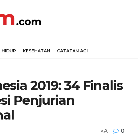
 HIDUP
KESEHATAN
CATATAN AGI
sia 2019: 34 Finalis
si Penjurian
nal
A
0
A