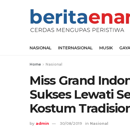
NASIONAL
INTERNASIONAL
MUSIK
GAYA
Home
Nasional
Miss Grand Indone
Sukses Lewati Se
Kostum Tradisio
by
admin
30/08/2019
in
Nasional