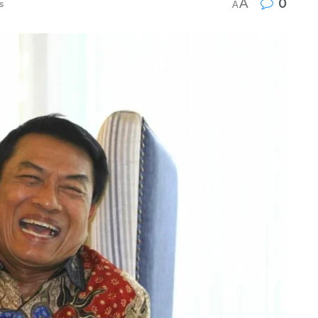
A
0
s
A