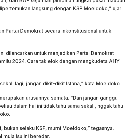
an, dari BAP sejumlah pimpinan tingkat pusat maupun
dipertemukan langsung dengan KSP Moeldoko,” ujar
n Partai Demokrat secara inkonstitusional untuk
i dilancarkan untuk menjadikan Partai Demokrat
Pemilu 2024. Cara tak elok dengan mengkudeta AHY
ekali lagi, jangan dikit-dikit Istana,” kata Moeldoko.
merupakan urusannya semata. “Dan jangan ganggu
eliau dalam hal ini tidak tahu sama sekali, nggak tahu
doko.
ni, bukan selaku KSP, murni Moeldoko,” tegasnya.
mula isu ini beredar.