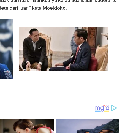
idak dari luar. “Berikutnya kalau ada istilah kudeta itu
eta dari luar,” kata Moeldoko.