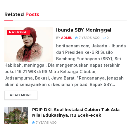
Related
Posts
Ibunda SBY Meninggal
NASIONAL
BY
ADMIN
7 YEARS AGO
0
beritaenam.com, Jakarta - Ibunda
dari Presiden ke-6 RI Susilo
Bambang Yudhoyono (SBY), Siti
Habibah, meninggal. Dia mengembuskan napas terakhir
pukul 19.21 WIB di RS Mitra Keluarga Cibubur,
Jatisampurna, Bekasi, Jawa Barat. "Rencananya, jenazah
akan disemayamkan di kediaman pribadi Bapak SBY...
READ MORE
PDIP DKI: Soal Instalasi Gabion Tak Ada
Nilai Edukasinya, Itu Ecek-ecek
7 YEARS AGO