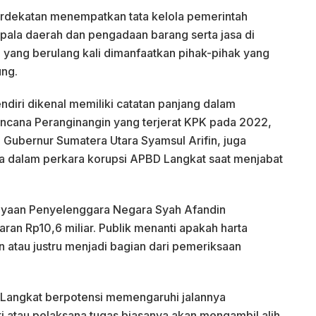
rdekatan menempatkan tata kelola pemerintah
pala daerah dan pengadaan barang serta jasa di
yang berulang kali dimanfaatkan pihak-pihak yang
ung.
diri dikenal memiliki catatan panjang dalam
encana Peranginangin yang terjerat KPK pada 2022,
 Gubernur Sumatera Utara Syamsul Arifin, juga
ra dalam perkara korupsi APBD Langkat saat menjabat
ekayaan Penyelenggara Negara Syah Afandin
aran Rp10,6 miliar. Publik menanti apakah harta
n atau justru menjadi bagian dari pemeriksaan
 Langkat berpotensi memengaruhi jalannya
i atau pelaksana tugas biasanya akan mengambil alih