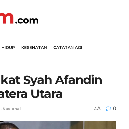
 HIDUP
KESEHATAN
CATATAN AGI
kat Syah Afandin
atera Utara
A
0
m
,
Nasional
A