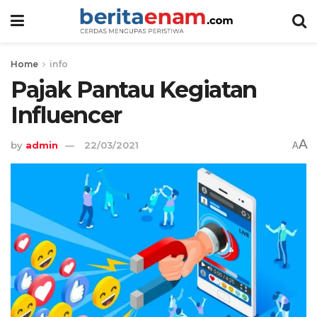
Home
info
Pajak Pantau Kegiatan
Influencer
A
by
admin
22/03/2021
A