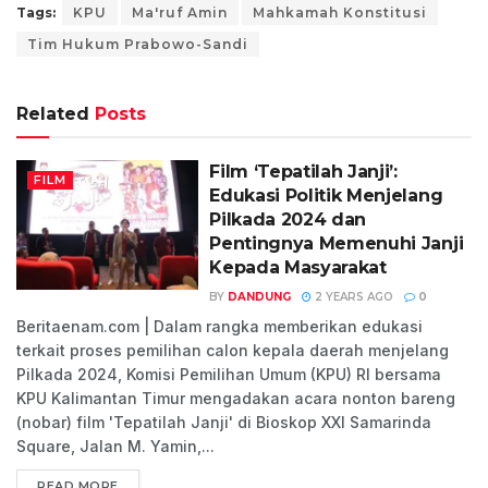
Tags:
KPU
Ma'ruf Amin
Mahkamah Konstitusi
Tim Hukum Prabowo-Sandi
Related
Posts
Film ‘Tepatilah Janji’:
FILM
Edukasi Politik Menjelang
Pilkada 2024 dan
Pentingnya Memenuhi Janji
Kepada Masyarakat
BY
DANDUNG
2 YEARS AGO
0
Beritaenam.com | Dalam rangka memberikan edukasi
terkait proses pemilihan calon kepala daerah menjelang
Pilkada 2024, Komisi Pemilihan Umum (KPU) RI bersama
KPU Kalimantan Timur mengadakan acara nonton bareng
(nobar) film 'Tepatilah Janji' di Bioskop XXI Samarinda
Square, Jalan M. Yamin,...
READ MORE