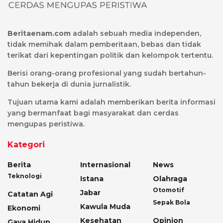
Beritaenam.com
adalah sebuah media independen,
tidak memihak dalam pemberitaan, bebas dan tidak
terikat dari kepentingan politik dan kelompok tertentu.
Berisi orang-orang profesional yang sudah bertahun-
tahun bekerja di dunia jurnalistik.
Tujuan utama kami adalah memberikan berita informasi
yang bermanfaat bagi masyarakat dan cerdas
mengupas peristiwa.
Kategori
Berita
Internasional
News
Teknologi
Istana
Olahraga
Otomotif
Jabar
Catatan Agi
Sepak Bola
Kawula Muda
Ekonomi
Kesehatan
Opinion
Gaya Hidup