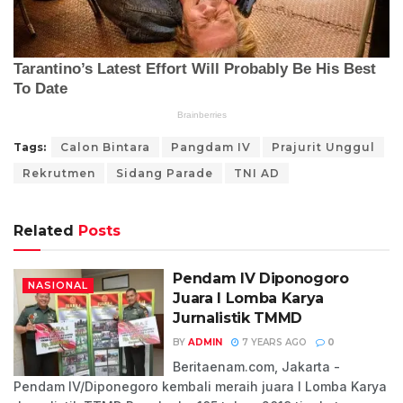
Tags:
Calon Bintara
Pangdam IV
Prajurit Unggul
Rekrutmen
Sidang Parade
TNI AD
Related
Posts
Pendam IV Diponogoro
NASIONAL
Juara I Lomba Karya
Jurnalistik TMMD
BY
ADMIN
7 YEARS AGO
0
Beritaenam.com, Jakarta -
Pendam IV/Diponegoro kembali meraih juara I Lomba Karya