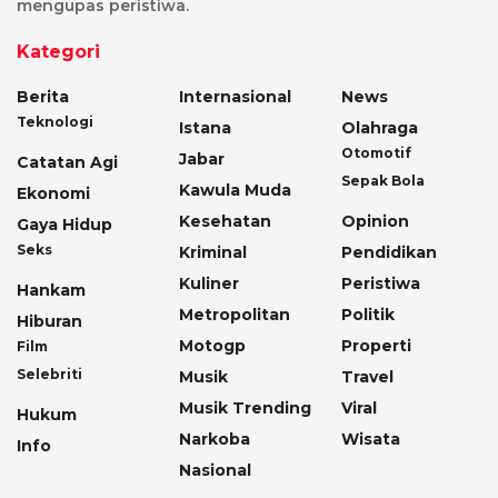
mengupas peristiwa.
Kategori
Berita
Internasional
News
Teknologi
Istana
Olahraga
Otomotif
Jabar
Catatan Agi
Sepak Bola
Kawula Muda
Ekonomi
Kesehatan
Opinion
Gaya Hidup
Seks
Kriminal
Pendidikan
Kuliner
Peristiwa
Hankam
Metropolitan
Politik
Hiburan
Motogp
Properti
Film
Selebriti
Musik
Travel
Musik Trending
Viral
Hukum
Narkoba
Wisata
Info
Nasional