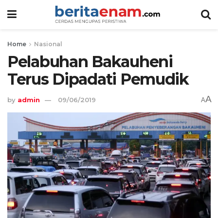
Home
Nasional
Pelabuhan Bakauheni
Terus Dipadati Pemudik
A
by
admin
09/06/2019
A