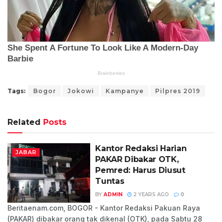
Tags:
Bogor
Jokowi
Kampanye
Pilpres 2019
Related
Posts
Kantor Redaksi Harian
JABAR
PAKAR Dibakar OTK,
Pemred: Harus Diusut
Tuntas
BY
ADMIN
2 YEARS AGO
0
Beritaenam.com, BOGOR - Kantor Redaksi Pakuan Raya
(PAKAR) dibakar orang tak dikenal (OTK), pada Sabtu 28