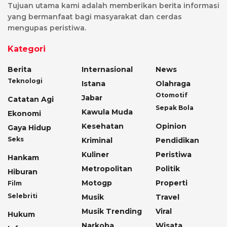
Tujuan utama kami adalah memberikan berita informasi
yang bermanfaat bagi masyarakat dan cerdas
mengupas peristiwa.
Kategori
Berita
Internasional
News
Teknologi
Istana
Olahraga
Otomotif
Jabar
Catatan Agi
Sepak Bola
Kawula Muda
Ekonomi
Kesehatan
Opinion
Gaya Hidup
Seks
Kriminal
Pendidikan
Kuliner
Peristiwa
Hankam
Metropolitan
Politik
Hiburan
Motogp
Properti
Film
Selebriti
Musik
Travel
Musik Trending
Viral
Hukum
Narkoba
Wisata