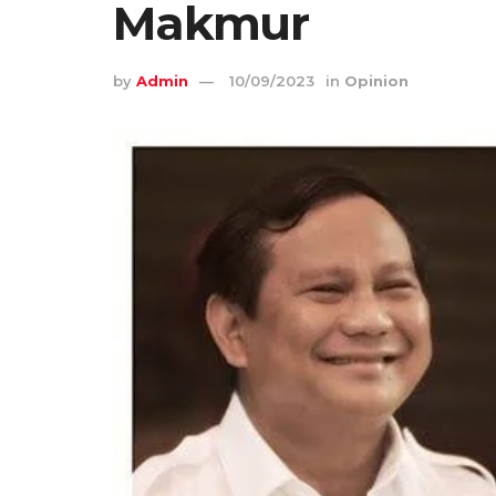
Makmur
by
Admin
10/09/2023
in
Opinion