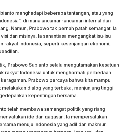
bianto menghadapi beberapa tantangan, atau yang
ndonesia”, di mana ancaman-ancaman internal dan
ang. Namun, Prabowo tak pernah patah semangat. Ia
isi dan misinya. Ia senantiasa mengangkat isu-isu
n rakyat Indonesia, seperti kesenjangan ekonomi,
keadilan.
tik, Prabowo Subianto selalu mengutamakan kesatuan
ak rakyat Indonesia untuk menghormati perbedaan
 keragaman. Prabowo percaya bahwa kita mampu
t melakukan dialog yang terbuka, menjunjung tinggi
gedepankan kepentingan bersama.
to telah membawa semangat politik yang riang
menyatukan ide dan gagasan. Ia mempersatukan
bersama menuju Indonesia yang adil dan makmur.
yang mampu membawa harapan, inspirasi, dan