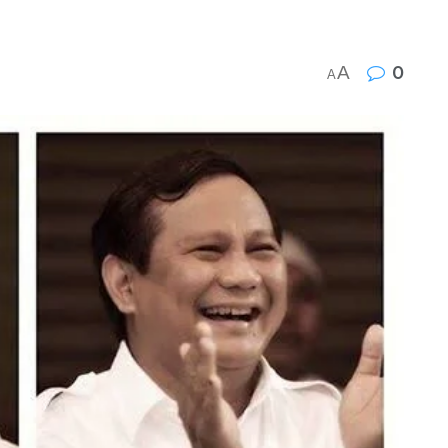
A
0
A