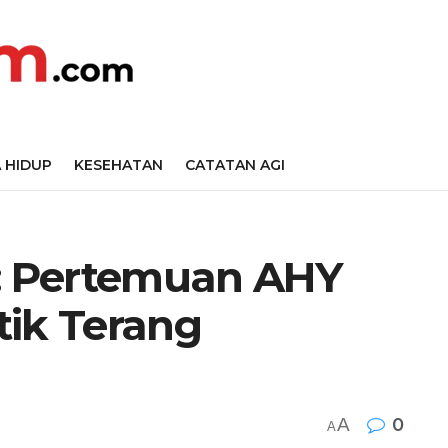
 HIDUP
KESEHATAN
CATATAN AGI
 Pertemuan AHY
tik Terang
A
0
A