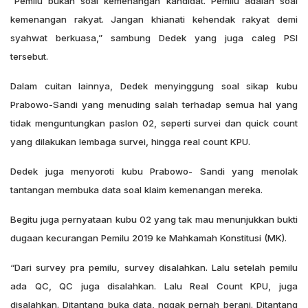
“Pemilu bukan soal kemenangan kandidat. Pemilu adalah soal
kemenangan rakyat. Jangan khianati kehendak rakyat demi
syahwat berkuasa,” sambung Dedek yang juga caleg PSI
tersebut.
Dalam cuitan lainnya, Dedek menyinggung soal sikap kubu
Prabowo-Sandi yang menuding salah terhadap semua hal yang
tidak menguntungkan paslon 02, seperti survei dan quick count
yang dilakukan lembaga survei, hingga real count KPU.
Dedek juga menyoroti kubu Prabowo- Sandi yang menolak
tantangan membuka data soal klaim kemenangan mereka.
Begitu juga pernyataan kubu 02 yang tak mau menunjukkan bukti
dugaan kecurangan Pemilu 2019 ke Mahkamah Konstitusi (MK).
“Dari survey pra pemilu, survey disalahkan. Lalu setelah pemilu
ada QC, QC juga disalahkan. Lalu Real Count KPU, juga
disalahkan. Ditantang buka data, nggak pernah berani. Ditantang