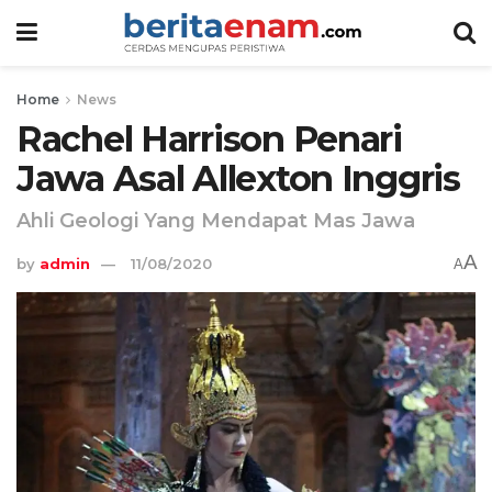
Home
News
Rachel Harrison Penari
Jawa Asal Allexton Inggris
Ahli Geologi Yang Mendapat Mas Jawa
A
by
admin
11/08/2020
A