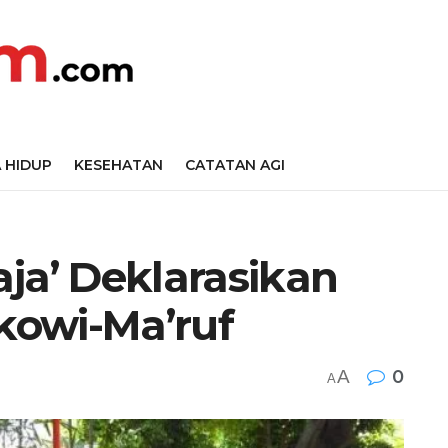
 HIDUP
KESEHATAN
CATATAN AGI
ja’ Deklarasikan
kowi-Ma’ruf
A
0
A