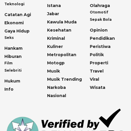
Teknologi
Istana
Olahraga
Otomotif
Jabar
Catatan Agi
Sepak Bola
Kawula Muda
Ekonomi
Kesehatan
Opinion
Gaya Hidup
Seks
Kriminal
Pendidikan
Kuliner
Peristiwa
Hankam
Metropolitan
Politik
Hiburan
Motogp
Properti
Film
Selebriti
Musik
Travel
Musik Trending
Viral
Hukum
Narkoba
Wisata
Info
Nasional