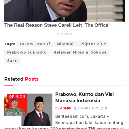
Tags:
Jokowi-Ma'ruf
Milenial
Pilpres 2019
Prabowo Subianto
Relawan Milenial Jokowi
Sakit
Related
Posts
Prabowo, Kunto dan Visi
OPINION
Manusia Indonesia
BY
ADMIN
2 YEARS AGO
0
Beritaenam.com, Jakarta -
Beberapa hari lalu, kabar tentang
mutasi besar-besaran 300 perwira tinggi TNI menggema di