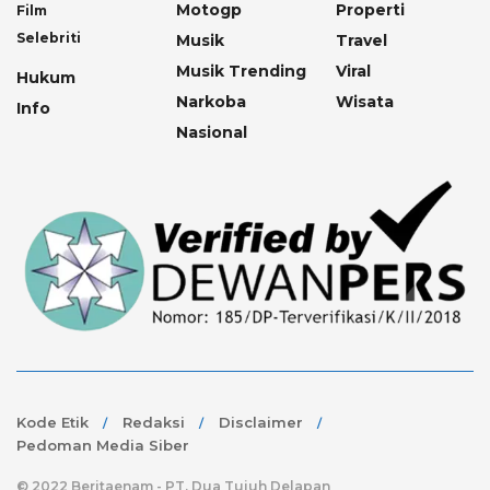
Motogp
Properti
Film
Selebriti
Musik
Travel
Musik Trending
Viral
Hukum
Narkoba
Wisata
Info
Nasional
Kode Etik
Redaksi
Disclaimer
Pedoman Media Siber
© 2022 Beritaenam - PT. Dua Tujuh Delapan