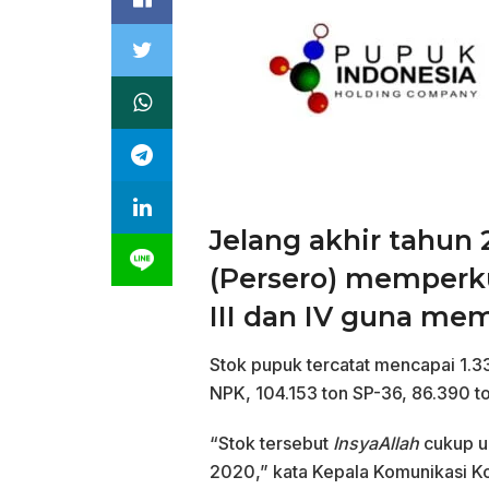
Jelang akhir tahun
(Persero) memperku
III dan IV guna me
Stok pupuk tercatat mencapai 1.33
NPK, 104.153 ton SP-36, 86.390 to
“Stok tersebut
InsyaAllah
cukup u
2020,” kata Kepala Komunikasi Ko