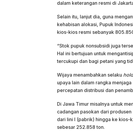
dalam keterangan resmi di Jakart
Selain itu, lanjut dia, guna meng
kehabisan alokasi, Pupuk Indones
kios-kios resmi sebanyak 805.850
“Stok pupuk nonsubsidi juga tersed
Hal ini bertujuan untuk menganti
tercukupi dan bagi petani yang ti
Wijaya menambahkan selaku
hol
upaya lain dalam rangka menjaga 
percepatan distribusi dan penam
Di Jawa Timur misalnya untuk me
cadangan pasokan dari produsen l
dari lini I (pabrik) hingga ke kio
sebesar 252.858 ton.