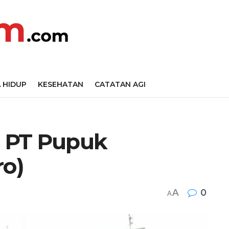
 HIDUP
KESEHATAN
CATATAN AGI
n PT Pupuk
ro)
A
0
A