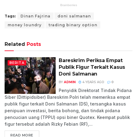
Tags:
Dinan Fajrina
doni salmanan
money loundry
trading binary option
Related
Posts
Bareskrim Periksa Empat
BERITA
Publik Figur Terkait Kasus
Doni Salmanan
BY
ADMIN
4 YEARS AGO
0
Penyidik Direktorat Tindak Pidana
Siber (Dittipidsiber) Bareskrim Polri telah memeriksa empat
publik figur terkait Doni Salmanan (DS), tersangka kasus
penipuan investasi, berita bohong, dan tindak pidana
pencucian uang (TPPU) opsi biner Quotex. Keempat publik
figur tersebut adalah Rizky Febian (RF),...
READ MORE