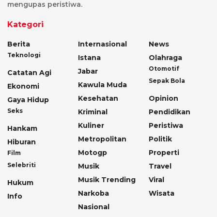
mengupas peristiwa.
Kategori
Berita
Internasional
News
Teknologi
Istana
Olahraga
Otomotif
Jabar
Catatan Agi
Sepak Bola
Kawula Muda
Ekonomi
Kesehatan
Opinion
Gaya Hidup
Seks
Kriminal
Pendidikan
Kuliner
Peristiwa
Hankam
Metropolitan
Politik
Hiburan
Motogp
Properti
Film
Selebriti
Musik
Travel
Musik Trending
Viral
Hukum
Narkoba
Wisata
Info
Nasional