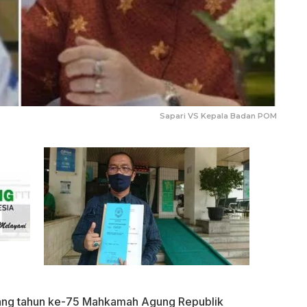
Sapari VS Kepala Badan POM
ang tahun ke-75 Mahkamah Agung Republik