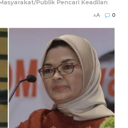
Masyarakat/Publik Pencari Keadilan
A
0
A