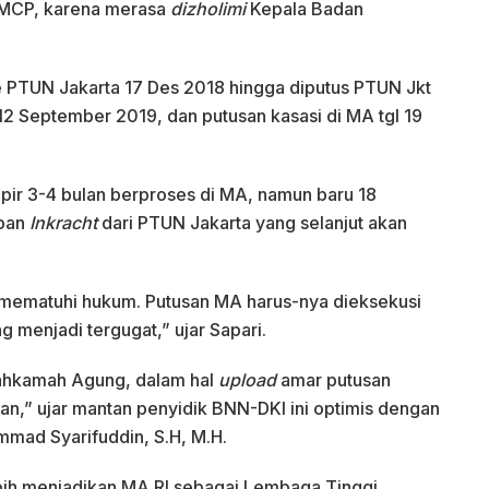
o, MCP, karena merasa
dizholimi
Kepala Badan
PTUN Jakarta 17 Des 2018 hingga diputus PTUN Jkt
2 September 2019, dan putusan kasasi di MA tgl 19
pir 3-4 bulan berproses di MA, namun baru 18
pan
Inkracht
dari PTUN Jakarta yang selanjut akan
mematuhi hukum. Putusan MA harus-nya dieksekusi
g menjadi tergugat,” ujar Sapari.
Mahkamah Agung, dalam hal
upload
amar putusan
an,” ujar mantan penyidik BNN-DKI ini optimis dengan
mad Syarifuddin, S.H, M.H.
bih menjadikan MA RI sebagai Lembaga Tinggi