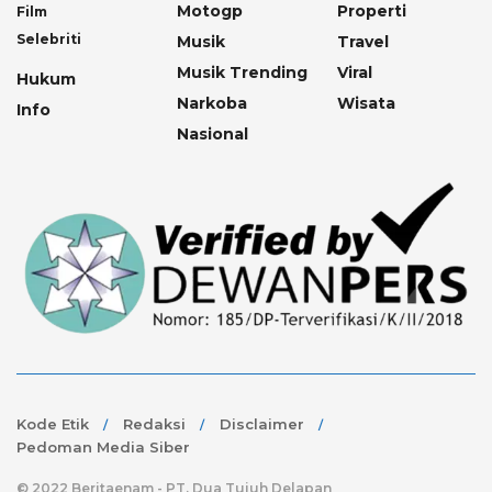
Motogp
Properti
Film
Selebriti
Musik
Travel
Musik Trending
Viral
Hukum
Narkoba
Wisata
Info
Nasional
Kode Etik
Redaksi
Disclaimer
Pedoman Media Siber
© 2022 Beritaenam - PT. Dua Tujuh Delapan