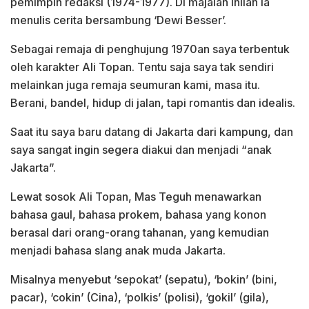
pemimpin redaksi (1974-1977). Di majalah inilah ia
menulis cerita bersambung ‘Dewi Besser’.
Sebagai remaja di penghujung 1970an saya terbentuk
oleh karakter Ali Topan. Tentu saja saya tak sendiri
melainkan juga remaja seumuran kami, masa itu.
Berani, bandel, hidup di jalan, tapi romantis dan idealis.
Saat itu saya baru datang di Jakarta dari kampung, dan
saya sangat ingin segera diakui dan menjadi “anak
Jakarta”.
Lewat sosok Ali Topan, Mas Teguh menawarkan
bahasa gaul, bahasa prokem, bahasa yang konon
berasal dari orang-orang tahanan, yang kemudian
menjadi bahasa slang anak muda Jakarta.
Misalnya menyebut ‘sepokat’ (sepatu), ‘bokin’ (bini,
pacar), ‘cokin’ (Cina), ‘polkis’ (polisi), ‘gokil’ (gila),