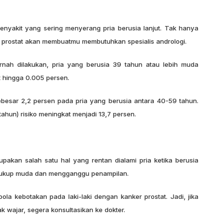
enyakit yang sering menyerang pria berusia lanjut. Tak hanya
n prostat akan membuatmu membutuhkan spesialis andrologi.
rnah dilakukan, pria yang berusia 39 tahun atau lebih muda
 hingga 0.005 persen.
ebesar 2,2 persen pada pria yang berusia antara 40-59 tahun.
tahun) risiko meningkat menjadi 13,7 persen.
akan salah satu hal yang rentan dialami pria ketika berusia
ng cukup muda dan mengganggu penampilan.
ola kebotakan pada laki-laki dengan kanker prostat. Jadi, jika
 wajar, segera konsultasikan ke dokter.