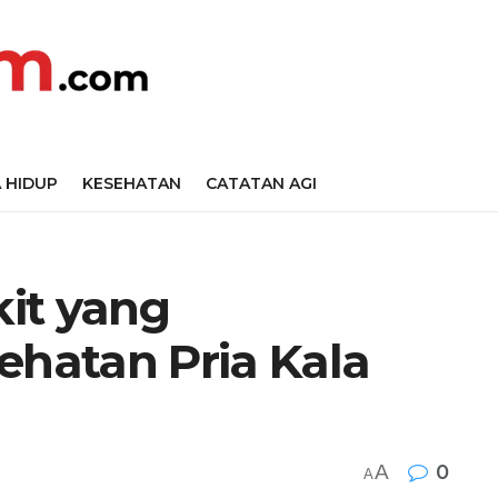
 HIDUP
KESEHATAN
CATATAN AGI
it yang
hatan Pria Kala
A
0
A