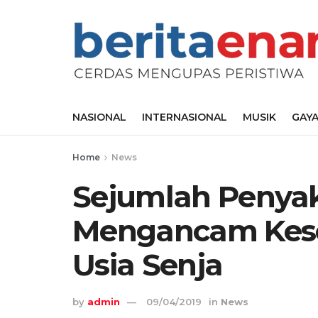
NASIONAL
INTERNASIONAL
MUSIK
GAYA
Home
News
Sejumlah Penyak
Mengancam Kese
Usia Senja
by
admin
09/04/2019
in
News