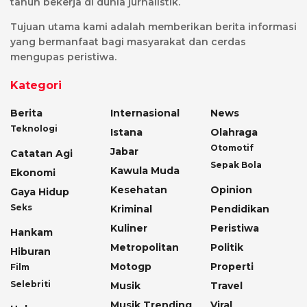
tahun bekerja di dunia jurnalistik.
Tujuan utama kami adalah memberikan berita informasi
yang bermanfaat bagi masyarakat dan cerdas
mengupas peristiwa.
Kategori
Berita
Internasional
News
Teknologi
Istana
Olahraga
Otomotif
Jabar
Catatan Agi
Sepak Bola
Kawula Muda
Ekonomi
Kesehatan
Opinion
Gaya Hidup
Seks
Kriminal
Pendidikan
Kuliner
Peristiwa
Hankam
Metropolitan
Politik
Hiburan
Motogp
Properti
Film
Selebriti
Musik
Travel
Musik Trending
Viral