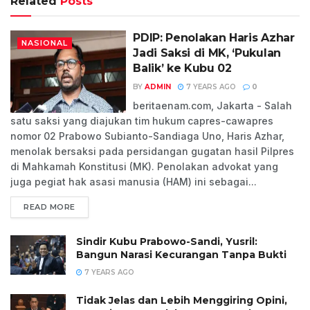
Related
Posts
PDIP: Penolakan Haris Azhar
NASIONAL
Jadi Saksi di MK, ‘Pukulan
Balik’ ke Kubu 02
BY
ADMIN
7 YEARS AGO
0
beritaenam.com, Jakarta - Salah
satu saksi yang diajukan tim hukum capres-cawapres
nomor 02 Prabowo Subianto-Sandiaga Uno, Haris Azhar,
menolak bersaksi pada persidangan gugatan hasil Pilpres
di Mahkamah Konstitusi (MK). Penolakan advokat yang
juga pegiat hak asasi manusia (HAM) ini sebagai...
READ MORE
Sindir Kubu Prabowo-Sandi, Yusril:
Bangun Narasi Kecurangan Tanpa Bukti
7 YEARS AGO
Tidak Jelas dan Lebih Menggiring Opini,