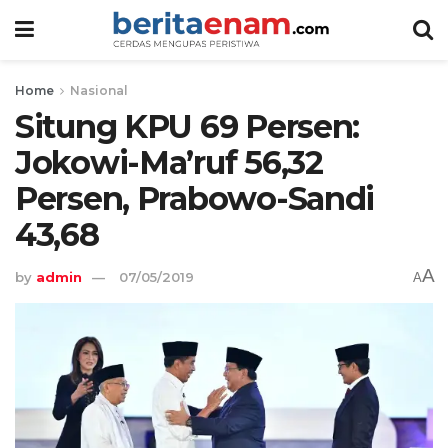
Home
Nasional
Situng KPU 69 Persen:
Jokowi-Ma’ruf 56,32
Persen, Prabowo-Sandi
43,68
A
by
admin
07/05/2019
A