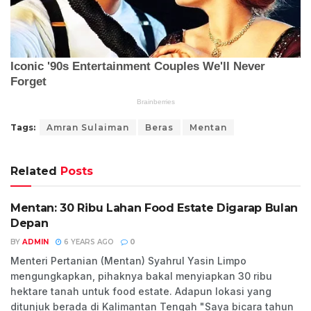
Tags:
Amran Sulaiman
Beras
Mentan
Related
Posts
Mentan: 30 Ribu Lahan Food Estate Digarap Bulan
VIRAL
Depan
BY
ADMIN
6 YEARS AGO
0
Menteri Pertanian (Mentan) Syahrul Yasin Limpo
mengungkapkan, pihaknya bakal menyiapkan 30 ribu
hektare tanah untuk food estate. Adapun lokasi yang
ditunjuk berada di Kalimantan Tengah "Saya bicara tahun