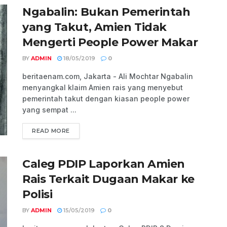
Ngabalin: Bukan Pemerintah
yang Takut, Amien Tidak
Mengerti People Power Makar
BY
ADMIN
18/05/2019
0
beritaenam.com, Jakarta - Ali Mochtar Ngabalin
menyangkal klaim Amien rais yang menyebut
pemerintah takut dengan kiasan people power
yang sempat ...
READ MORE
Caleg PDIP Laporkan Amien
Rais Terkait Dugaan Makar ke
Polisi
BY
ADMIN
15/05/2019
0