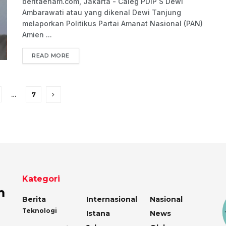
beritaenam.com, Jakarta - Caleg PDIP S Dewi
Ambarawati atau yang dikenal Dewi Tanjung
melaporkan Politikus Partai Amanat Nasional (PAN)
Amien ...
READ MORE
…
7
Kategori
Berita
Internasional
Nasional
Teknologi
Istana
News