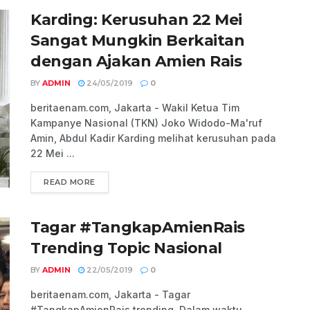
Karding: Kerusuhan 22 Mei
Sangat Mungkin Berkaitan
dengan Ajakan Amien Rais
BY
ADMIN
24/05/2019
0
beritaenam.com, Jakarta - Wakil Ketua Tim
Kampanye Nasional (TKN) Joko Widodo-Ma'ruf
Amin, Abdul Kadir Karding melihat kerusuhan pada
22 Mei ...
READ MORE
Tagar #TangkapAmienRais
Trending Topic Nasional
BY
ADMIN
22/05/2019
0
beritaenam.com, Jakarta - Tagar
#TangkapAmienRais trending. Dalam waktu