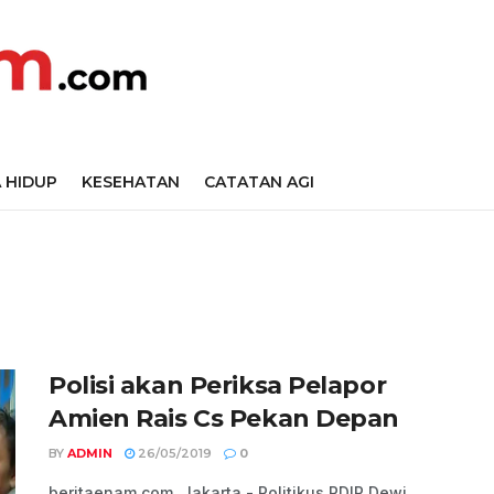
 HIDUP
KESEHATAN
CATATAN AGI
Polisi akan Periksa Pelapor
Amien Rais Cs Pekan Depan
BY
ADMIN
26/05/2019
0
beritaenam.com, Jakarta - Politikus PDIP Dewi