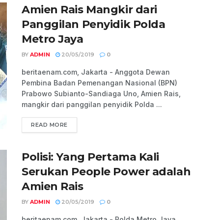
Amien Rais Mangkir dari
Panggilan Penyidik Polda
Metro Jaya
BY
ADMIN
20/05/2019
0
beritaenam.com, Jakarta - Anggota Dewan
Pembina Badan Pemenangan Nasional (BPN)
Prabowo Subianto-Sandiaga Uno, Amien Rais,
mangkir dari panggilan penyidik Polda ...
READ MORE
Polisi: Yang Pertama Kali
Serukan People Power adalah
Amien Rais
BY
ADMIN
20/05/2019
0
beritaenam.com, Jakarta - Polda Metro Jaya