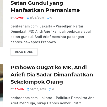
Setan Gundul yang
Manfaatkan Premanisme
BY
ADMIN
11/06/2019
0
beritaenam.com, Jakarta - Wasekjen Partai
Demokrat (PD) Andi Arief kembali berbicara soal
setan gundul. Andi Arief meminta pasangan
capres-cawapres Prabowo ...
READ MORE
Prabowo Gugat ke MK, Andi
Arief: Dia Sadar Dimanfaatkan
Sekelompok Orang
BY
ADMIN
09/06/2019
0
beritaenam.com, Jakarta - Politikus Demokrat Andi
Arief menduga, sikap Capres nomor urut 2