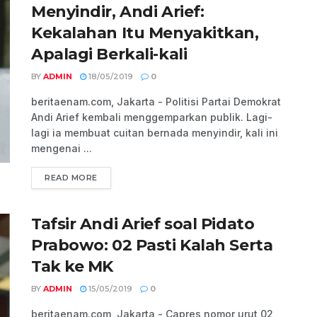
Menyindir, Andi Arief:
Kekalahan Itu Menyakitkan,
Apalagi Berkali-kali
BY
ADMIN
18/05/2019
0
beritaenam.com, Jakarta - Politisi Partai Demokrat
Andi Arief kembali menggemparkan publik. Lagi-
lagi ia membuat cuitan bernada menyindir, kali ini
mengenai ...
READ MORE
Tafsir Andi Arief soal Pidato
Prabowo: 02 Pasti Kalah Serta
Tak ke MK
BY
ADMIN
15/05/2019
0
beritaenam.com, Jakarta - Capres nomor urut 02