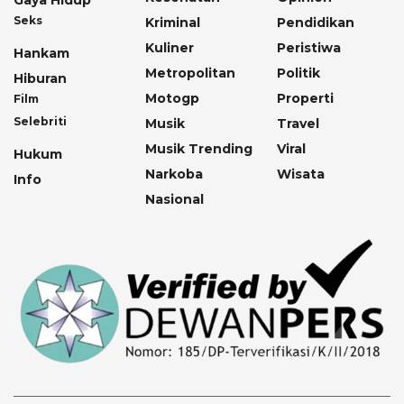
Gaya Hidup
Seks
Kriminal
Pendidikan
Kuliner
Peristiwa
Hankam
Metropolitan
Politik
Hiburan
Motogp
Properti
Film
Selebriti
Musik
Travel
Musik Trending
Viral
Hukum
Narkoba
Wisata
Info
Nasional