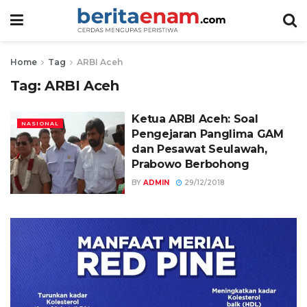
Home
Tag
ARBI Aceh
Tag:
ARBI Aceh
Ketua ARBI Aceh: Soal
NASIONAL
Pengejaran Panglima GAM
dan Pesawat Seulawah,
Prabowo Berbohong
BY
ADMIN
29/12/2018