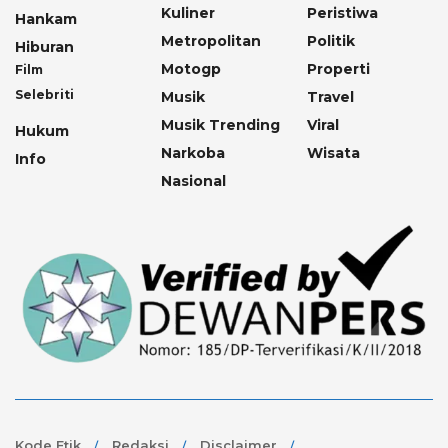
Kuliner
Peristiwa
Hankam
Metropolitan
Politik
Hiburan
Motogp
Properti
Film
Selebriti
Musik
Travel
Musik Trending
Viral
Hukum
Narkoba
Wisata
Info
Nasional
Kode Etik
Redaksi
Disclaimer