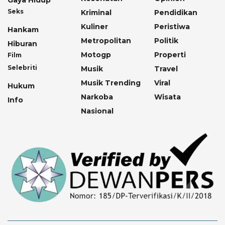
Gaya Hidup
Seks
Kriminal
Pendidikan
Kuliner
Peristiwa
Hankam
Metropolitan
Politik
Hiburan
Motogp
Properti
Film
Selebriti
Musik
Travel
Musik Trending
Viral
Hukum
Narkoba
Wisata
Info
Nasional