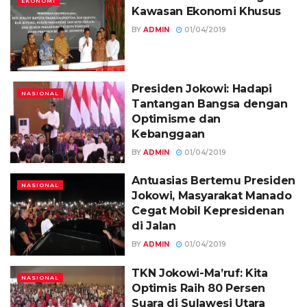
EKONOMI
Kawasan Ekonomi Khusus
BY
ADMIN
01/04/2019
Presiden Jokowi: Hadapi
NASIONAL
Tantangan Bangsa dengan
Optimisme dan
Kebanggaan
BY
ADMIN
01/04/2019
Antuasias Bertemu Presiden
NASIONAL
Jokowi, Masyarakat Manado
Cegat Mobil Kepresidenan
di Jalan
BY
ADMIN
01/04/2019
TKN Jokowi-Ma’ruf: Kita
NASIONAL
Optimis Raih 80 Persen
Suara di Sulawesi Utara