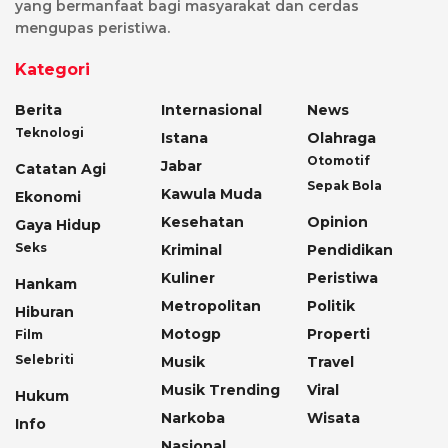
yang bermanfaat bagi masyarakat dan cerdas
mengupas peristiwa.
Kategori
Berita
Internasional
News
Teknologi
Istana
Olahraga
Otomotif
Jabar
Catatan Agi
Sepak Bola
Kawula Muda
Ekonomi
Kesehatan
Opinion
Gaya Hidup
Seks
Kriminal
Pendidikan
Kuliner
Peristiwa
Hankam
Metropolitan
Politik
Hiburan
Motogp
Properti
Film
Selebriti
Musik
Travel
Musik Trending
Viral
Hukum
Narkoba
Wisata
Info
Nasional