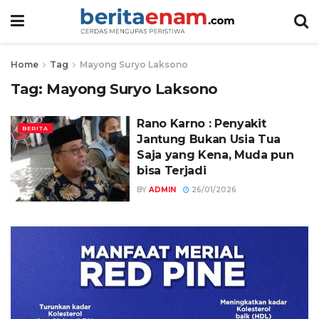
Home
Tag
Mayong Suryo Laksono
Tag:
Mayong Suryo Laksono
Rano Karno : Penyakit
BERITA
Jantung Bukan Usia Tua
Saja yang Kena, Muda pun
bisa Terjadi
BY
ADMIN
26/01/2026