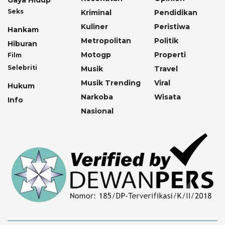
Gaya Hidup
Seks
Kriminal
Pendidikan
Kuliner
Peristiwa
Hankam
Metropolitan
Politik
Hiburan
Motogp
Properti
Film
Selebriti
Musik
Travel
Musik Trending
Viral
Hukum
Narkoba
Wisata
Info
Nasional