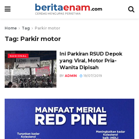
Home
Tag
Parkir motor
Tag:
Parkir motor
Ini Parkiran RSUD Depok
NASIONAL
yang Viral, Motor Pria-
Wanita Dipisah
BY
ADMIN
19/07/2019