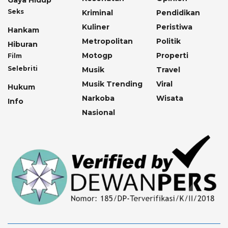
Gaya Hidup
Seks
Kriminal
Pendidikan
Kuliner
Peristiwa
Hankam
Metropolitan
Politik
Hiburan
Motogp
Properti
Film
Selebriti
Musik
Travel
Musik Trending
Viral
Hukum
Narkoba
Wisata
Info
Nasional