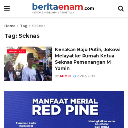
Home
Tag
Seknas
Tag:
Seknas
Kenakan Baju Putih, Jokowi
NASIONAL
Melayat ke Rumah Ketua
Seknas Pemenangan M
Yamin
BY
ADMIN
23/03/2019