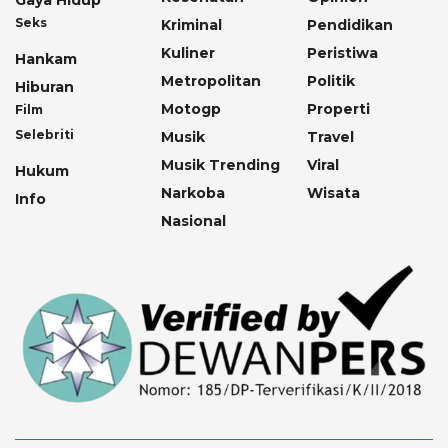
Gaya Hidup
Seks
Kriminal
Pendidikan
Kuliner
Peristiwa
Hankam
Metropolitan
Politik
Hiburan
Motogp
Properti
Film
Selebriti
Musik
Travel
Musik Trending
Viral
Hukum
Narkoba
Wisata
Info
Nasional