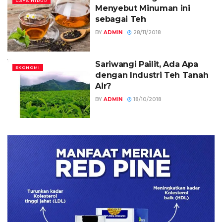
GAYA HIDUP
Menyebut Minuman ini
sebagai Teh
BY
ADMIN
28/11/2018
Sariwangi Pailit, Ada Apa
EKONOMI
dengan Industri Teh Tanah
Air?
BY
ADMIN
18/10/2018