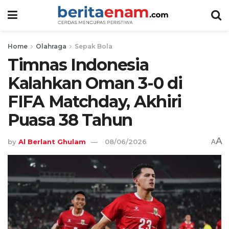
Home
Olahraga
Sepak Bola
Timnas Indonesia
Kalahkan Oman 3-0 di
FIFA Matchday, Akhiri
Puasa 38 Tahun
A
by
Al Berlant Ghulam
08/06/2026
A