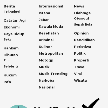
Berita
Internasional
News
Teknologi
Istana
Olahraga
Otomotif
Jabar
Catatan Agi
Sepak Bola
Kawula Muda
Ekonomi
Kesehatan
Opinion
Gaya Hidup
Seks
Kriminal
Pendidikan
Kuliner
Peristiwa
Hankam
Metropolitan
Politik
Hiburan
Motogp
Properti
Film
Selebriti
Musik
Travel
Musik Trending
Viral
Hukum
Narkoba
Wisata
Info
Nasional