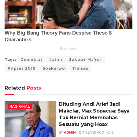
Tags:
Demokrat
Jatim
Jokowi-Ma'ruf
Pilpres 2019
Soekarwo
Timses
Related
Posts
Dituding Andi Arief Jadi
NASIONAL
Makelar, Max Sopacua: Saya
Tak Berniat Membahas
Sesuatu yang Hoax
BY
ADMIN
7 YEARS AGO
0