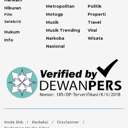
Metropolitan
Politik
Hiburan
Motogp
Properti
Film
Selebriti
Musik
Travel
Musik Trending
Viral
Hukum
Narkoba
Wisata
Info
Nasional
Kode Etik
Redaksi
Disclaimer
Pedoman Media Siber