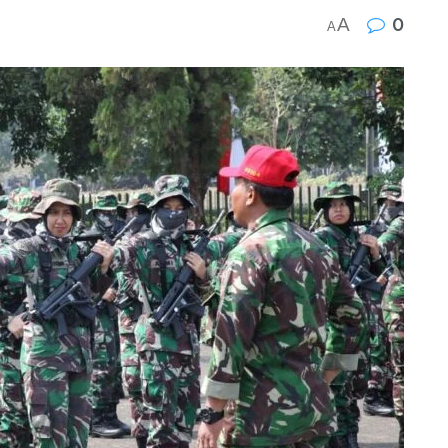
A
0
A