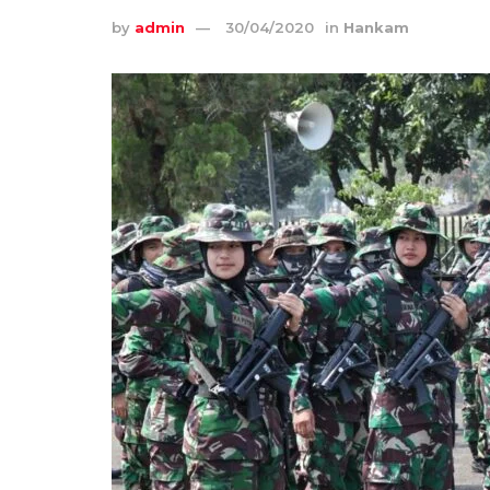
by
admin
30/04/2020
in
Hankam