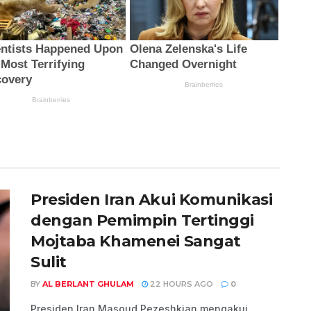
Presiden Iran Akui Komunikasi
dengan Pemimpin Tertinggi
Mojtaba Khamenei Sangat
Sulit
BY
AL BERLANT GHULAM
22 HOURS AGO
0
Presiden Iran Masoud Pezeshkian mengakui