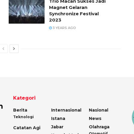
Trio Macan Sukses Jadi
Magnet Gelaran
Synchronize Festival
2023
3 YEARS AGO
Kategori
Berita
Internasional
Nasional
Teknologi
Istana
News
Jabar
Olahraga
Catatan Agi
Otomotif