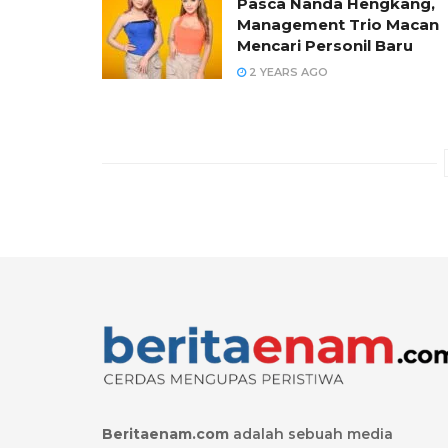
Pasca Nanda Hengkang,
Management Trio Macan
Mencari Personil Baru
2 YEARS AGO
Beritaenam.com
adalah sebuah media