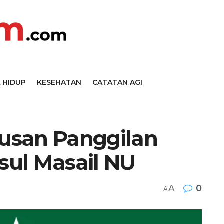
 HIDUP
KESEHATAN
CATATAN AGI
usan Panggilan
tsul Masail NU
A
0
A