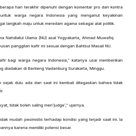
berapa hari terakhir dipenuhi dengan komentar pro dan kontra
r untuk warga negara Indonesia yang menganut keyakinan
gai langkah maju untuk meredam agama sebagai alat politik.
ma Nahdlatul Ulama (NU) asal Yogyakarta, Ahmad Muwafiq
an panggilan kafir ini sesuai dengan Bahtsul Masail NU.
afir bagi warga negara Indonesia,” katanya usai memberikan
ng diadakan di Benteng Vastenburg Surakarta, Minggu.
 sejak dulu ada dan saat ini kembali ditegaskan bahwa tidak
r.
yat, tidak boleh saling men’judge’,” ujarnya.
dak mudah pesimistis terhadap kondisi yang terjadi saat ini. Ia
annya karena memiliki potensi besar.