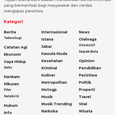
yang bermanfaat bagi masyarakat dan cerdas
mengupas peristiwa.
Kategori
Berita
Internasional
News
Teknologi
Istana
Olahraga
Otomotif
Jabar
Catatan Agi
Sepak Bola
Kawula Muda
Ekonomi
Kesehatan
Opinion
Gaya Hidup
Seks
Kriminal
Pendidikan
Kuliner
Peristiwa
Hankam
Metropolitan
Politik
Hiburan
Motogp
Properti
Film
Selebriti
Musik
Travel
Musik Trending
Viral
Hukum
Narkoba
Wisata
Info