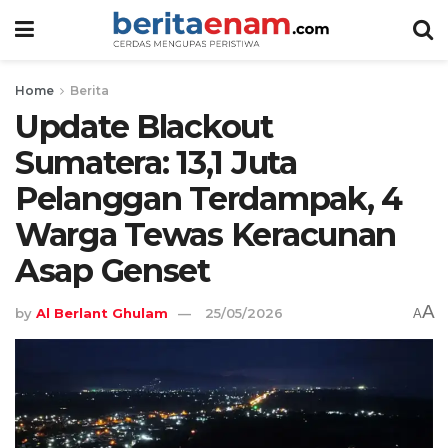
Home
Berita
Update Blackout
Sumatera: 13,1 Juta
Pelanggan Terdampak, 4
Warga Tewas Keracunan
Asap Genset
A
by
Al Berlant Ghulam
25/05/2026
A