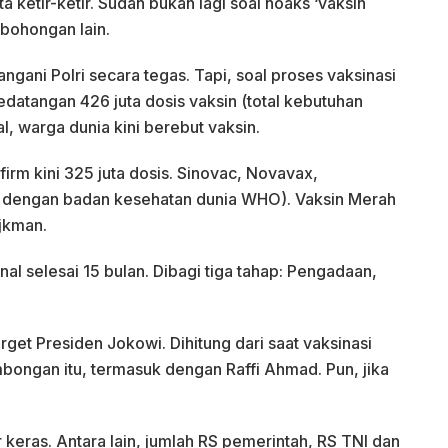
 ketir-ketir. Sudah bukan lagi soal hoaks ‘vaksin
kebohongan lain.
tangani Polri secara tegas. Tapi, soal proses vaksinasi
 kedatangan 426 juta dosis vaksin (total kebutuhan
al, warga dunia kini berebut vaksin.
rm kini 325 juta dosis. Sinovac, Novavax,
asi dengan badan kesehatan dunia WHO). Vaksin Merah
jkman.
nal selesai 15 bulan. Dibagi tiga tahap: Pengadaan,
rget Presiden Jokowi. Dihitung dari saat vaksinasi
ongan itu, termasuk dengan Raffi Ahmad. Pun, jika
r keras. Antara lain, jumlah RS pemerintah, RS TNI dan