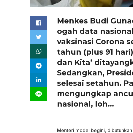
Menkes Budi Gunadi
ogah data nasional
vaksinasi Corona se
tahun (plus 91 hari
dan Kita’ ditayang
Sedangkan, Presi
selesai setahun. P
mengungkap ancur-
nasional, loh…
Menteri model begini, dibutuhkan