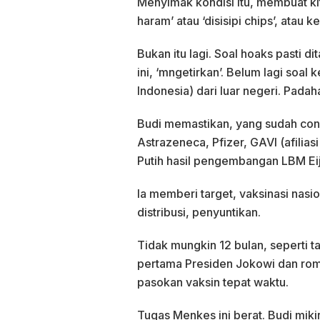
Menyimak kondisi itu, membuat kita
haram’ atau ‘disisipi chips’, atau 
Bukan itu lagi. Soal hoaks pasti di
ini, ‘mngetirkan’. Belum lagi soal
Indonesia) dari luar negeri. Padah
Budi memastikan, yang sudah confi
Astrazeneca, Pfizer, GAVI (afili
Putih hasil pengembangan LBM Ei
Ia memberi target, vaksinasi nasio
distribusi, penyuntikan.
Tidak mungkin 12 bulan, seperti ta
pertama Presiden Jokowi dan romb
pasokan vaksin tepat waktu.
Tugas Menkes ini berat. Budi miki