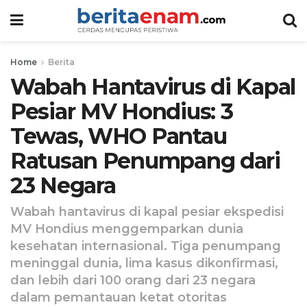
Home
Berita
Wabah Hantavirus di Kapal
Pesiar MV Hondius: 3
Tewas, WHO Pantau
Ratusan Penumpang dari
23 Negara
Wabah hantavirus di kapal pesiar ekspedisi
MV Hondius menggemparkan dunia
kesehatan internasional. Tiga penumpang
meninggal dunia, lima kasus dikonfirmasi,
dan lebih dari 100 orang dari 23 negara
dalam pemantauan ketat otoritas