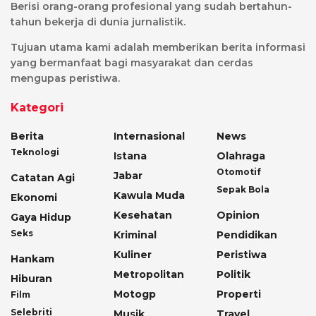
Berisi orang-orang profesional yang sudah bertahun-
tahun bekerja di dunia jurnalistik.
Tujuan utama kami adalah memberikan berita informasi
yang bermanfaat bagi masyarakat dan cerdas
mengupas peristiwa.
Kategori
Berita
Internasional
News
Teknologi
Istana
Olahraga
Otomotif
Jabar
Catatan Agi
Sepak Bola
Kawula Muda
Ekonomi
Kesehatan
Opinion
Gaya Hidup
Seks
Kriminal
Pendidikan
Kuliner
Peristiwa
Hankam
Metropolitan
Politik
Hiburan
Motogp
Properti
Film
Selebriti
Musik
Travel