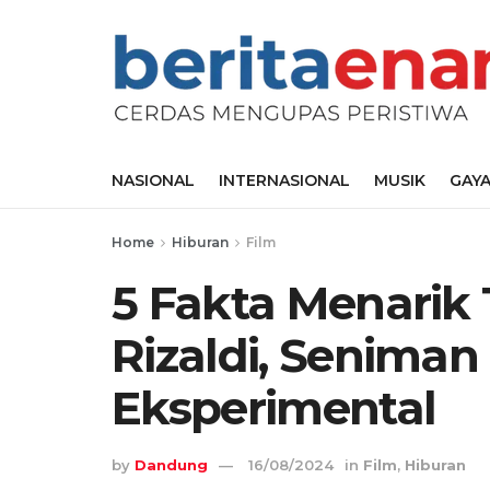
NASIONAL
INTERNASIONAL
MUSIK
GAYA
Home
Hiburan
Film
5 Fakta Menarik 
Rizaldi, Seniman 
Eksperimental
by
Dandung
16/08/2024
in
Film
,
Hiburan