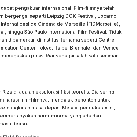
ndapat pengakuan internasional. Film-filmnya telah
ilm bergengsi seperti Leipzig DOK Festival, Locarno
al International de Cinéma de Marseille (FIDMarseille),
al, hingga São Paulo International Film Festival. Tidak
rnah dipamerkan di institusi ternama seperti Centre
ication Center Tokyo, Taipei Biennale, dan Venice
ni menegaskan posisi Riar sebagai salah satu seniman
l.
 Rizaldi adalah eksplorasi fiksi teoretis. Dia sering
am narasi film-filmnya, mengajak penonton untuk
i kemungkinan masa depan. Melalui pendekatan ini,
mempertanyakan norma-norma yang ada dan
masa depan.